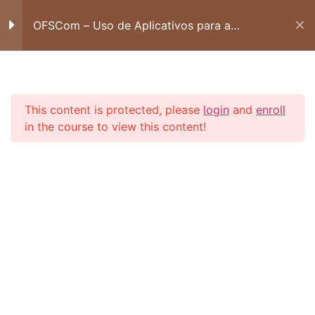
CONTA
OFSCom – Uso de Aplicativos para a
Criação de Conteúdos
CANVA 3 | CRIANDO
1
CARDS
This content is protected, please
login
and
enroll
CANVA 4 | CRIANDO
1
in the course to view this content!
CARDS 2
Francelo
Login
Cursos
Revista Paz e Bem
CANVA 5 | CRIANDO
1
VIDEOS
Início
Todos os Cursos
Comunicação
CANVA 6 | DICAS
1
CLIPCHAMP E CAPCUT 1
1