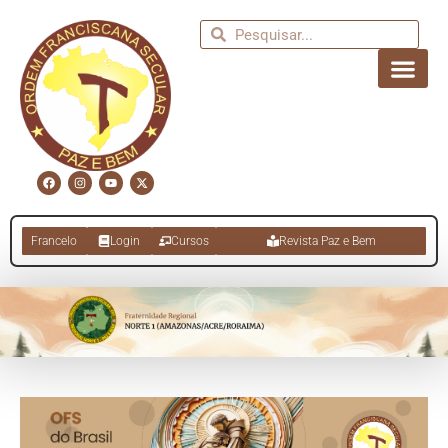
Francelo
Login
Cursos
Revista Paz e Bem