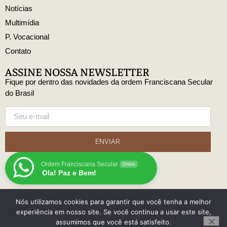
Notícias
Multimídia
P. Vocacional
Contato
ASSINE NOSSA NEWSLETTER
Fique por dentro das novidades da ordem Franciscana Secular
do Brasil
ENVIAR
Ordem Franciscana Secular
Online
Ola! Paz e Bem!
Nós utilizamos cookies para garantir que você tenha a melhor
© Copyright Ordem Franciscana Secular do Brasil
experiência em nosso site. Se você continua a usar este site,
Desenvolido
assumimos que você está satisfeito.