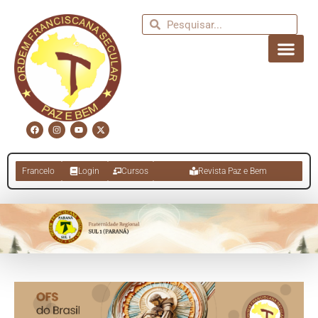
Francelo
Login
Cursos
Revista Paz e Bem