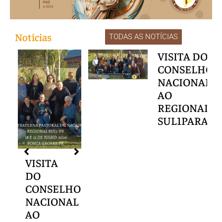
Notícias
TODAS AS NOTÍCIAS
VISITA DO
CONSELHO
NACIONAL
AO
REGIONAL
SUL1PARAN
VISITA
DO
O
CONSELHO
L
NACIONAL
AO