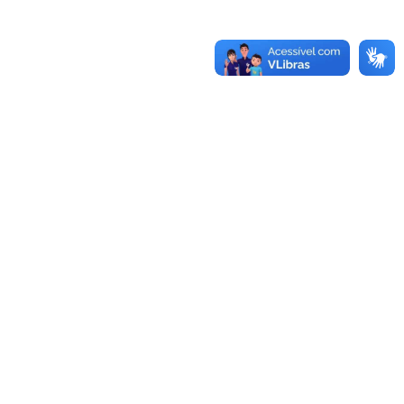
ASSINE NOSSA NEWSLETTER
Fique por dentro das novidades da
ordem Franciscana Secular do Brasil
ENVIAR
Ordem Franciscana Secular
Online
Ola! Paz e Bem!