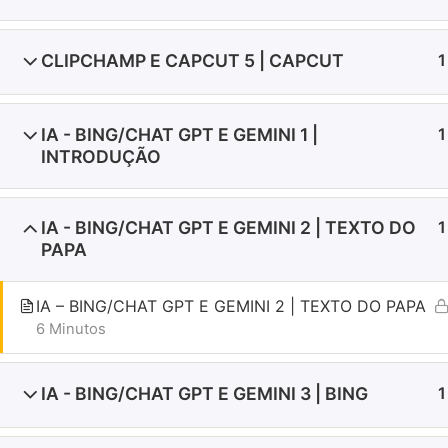
ENDERE
Av. Trez
2234 - C
CLIPCHAMP E CAPCUT 5 | CAPCUT
1
20031-
(21) 31
IA - BING/CHAT GPT E GEMINI 1 |
1
(21) 99
INTRODUÇÃO
ofsbr@o
comunic
IA - BING/CHAT GPT E GEMINI 2 | TEXTO DO
1
PAPA
© Copyright Ordem Franciscana Secular do Brasil
IA – BING/CHAT GPT E GEMINI 2 | TEXTO DO PAPA
6 Minutos
IA - BING/CHAT GPT E GEMINI 3 | BING
1