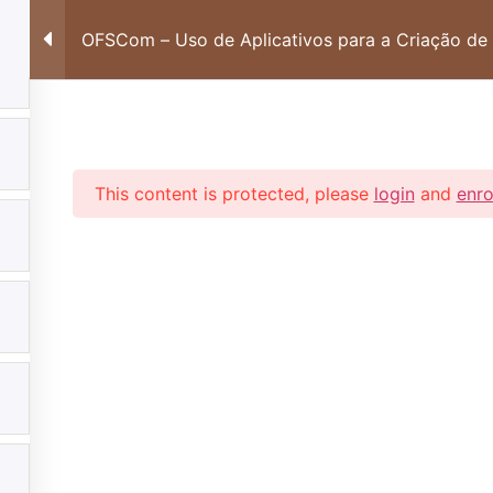
Francelo
Re
OFSCom – Uso de Aplicativos para a Criação de
This content is protected, please
login
and
enro
FORMAÇÃO
NOTÍCIAS
MULTIMÍ