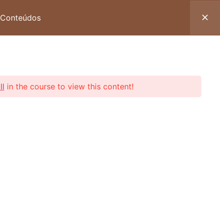
vista Paz e Bem
Cursos
Login
 Conteúdos
ll
in the course to view this content!
DIA
P. VOCACIONAL
CONTATO