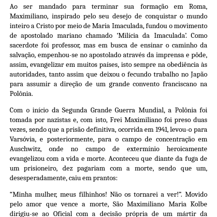
Ao ser mandado para terminar sua formação em Roma,
Maximiliano, inspirado pelo seu desejo de conquistar o mundo
inteiro a Cristo por meio de Maria Imaculada, fundou o movimento
de apostolado mariano chamado ‘Milícia da Imaculada’. Como
sacerdote foi professor, mas em busca de ensinar o caminho da
salvação, empenhou-se no apostolado através da imprensa e pôde,
assim, evangelizar em muitos países, isto sempre na obediência às
autoridades, tanto assim que deixou o fecundo trabalho no Japão
para assumir a direção de um grande convento franciscano na
Polônia.
Com o início da Segunda Grande Guerra Mundial, a Polônia foi
tomada por nazistas e, com isto, Frei Maximiliano foi preso duas
vezes, sendo que a prisão definitiva, ocorrida em 1941, levou-o para
Varsóvia, e posteriormente, para o campo de concentração em
Auschwitz, onde no campo de extermínio heroicamente
evangelizou com a vida e morte. Aconteceu que diante da fuga de
um prisioneiro, dez pagariam com a morte, sendo que um,
desesperadamente, caiu em prantos:
“Minha mulher, meus filhinhos! Não os tornarei a ver!”. Movido
pelo amor que vence a morte, São Maximiliano Maria Kolbe
dirigiu-se ao Oficial com a decisão própria de um mártir da