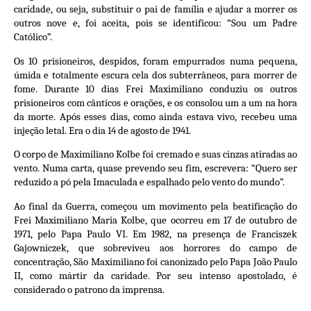
caridade, ou seja, substituir o pai de família e ajudar a morrer os
outros nove e, foi aceita, pois se identificou: “Sou um Padre
Católico”.
Os 10 prisioneiros, despidos, foram empurrados numa pequena,
úmida e totalmente escura cela dos subterrâneos, para morrer de
fome. Durante 10 dias Frei Maximiliano conduziu os outros
prisioneiros com cânticos e orações, e os consolou um a um na hora
da morte. Após esses dias, como ainda estava vivo, recebeu uma
injeção letal. Era o dia 14 de agosto de 1941.
O corpo de Maximiliano Kolbe foi cremado e suas cinzas atiradas ao
vento. Numa carta, quase prevendo seu fim, escrevera: “Quero ser
reduzido a pó pela Imaculada e espalhado pelo vento do mundo”.
Ao final da Guerra, começou um movimento pela beatificação do
Frei Maximiliano Maria Kolbe, que ocorreu em 17 de outubro de
1971, pelo Papa Paulo VI. Em 1982, na presença de Franciszek
Gajowniczek, que sobreviveu aos horrores do campo de
concentração, São Maximiliano foi canonizado pelo Papa João Paulo
II, como mártir da caridade. Por seu intenso apostolado, é
considerado o patrono da imprensa.