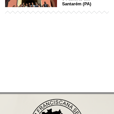
Santarém (PA)
Já acessou nosso espaço de formação?
Saiba mais