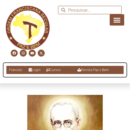
Francelo
Login
Cursos
Revista Paz e Bem