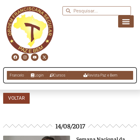
Francelo
Login
Cursos
Revista Paz e Bem
VOLTAR
14/08/2017
Semana Nacional da