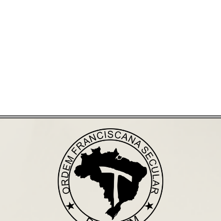
Já acessou nosso espaço de formação?
Saiba mais