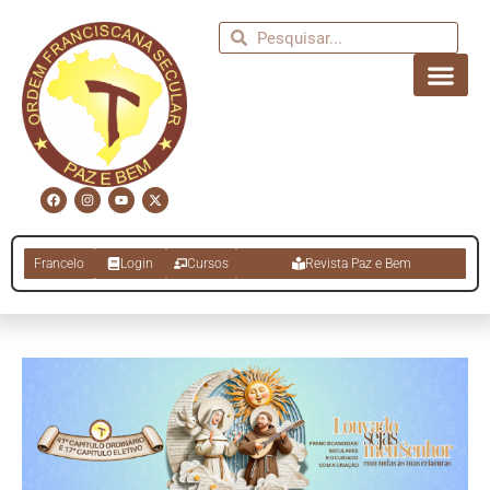
Francelo
Login
Cursos
Revista Paz e Bem