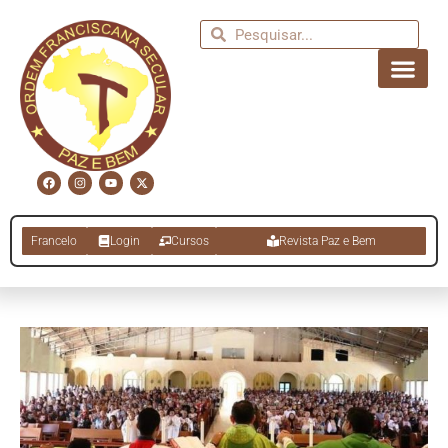
Francelo
Login
Cursos
Revista Paz e Bem