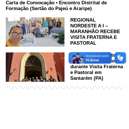
Carta de Convocação • Encontro Distrital de
Formação (Sertão do Pajeú e Araripe)
REGIONAL
NORDESTE A I –
MARANHÃO RECEBE
VISITA FRATERNA E
PASTORAL
OFS Regional Norte III
promove Formação
durante Visita Fraterna
e Pastoral em
Santarém (PA)
Já acessou nosso espaço de formação?