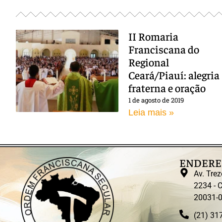
II Romaria
Franciscana do
Regional
Ceará/Piauí: alegria
fraterna e oração
1 de agosto de 2019
Leia mais »
ENDERE
Av. Trez
2234 - C
20031-
(21) 31