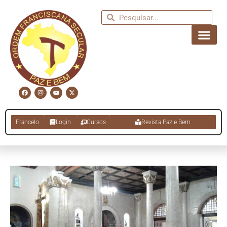
Francelo
Login
Cursos
Revista Paz e Bem