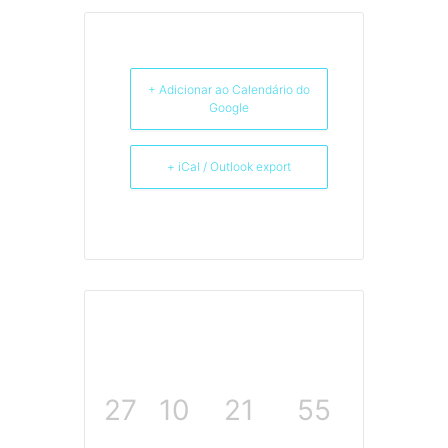
+ Adicionar ao Calendário do
Google
+ iCal / Outlook export
27
10
21
55