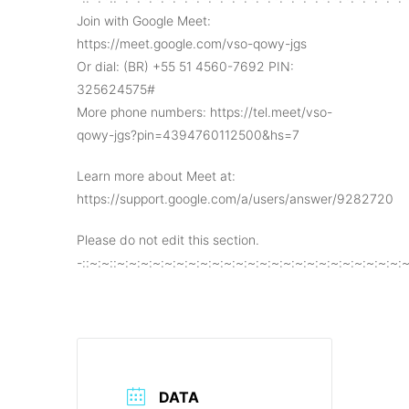
Join with Google Meet:
https://meet.google.com/vso-qowy-jgs
Or dial: (BR) +55 51 4560-7692 PIN:
325624575#
More phone numbers: https://tel.meet/vso-
qowy-jgs?pin=4394760112500&hs=7
Learn more about Meet at:
https://support.google.com/a/users/answer/9282720
Please do not edit this section.
-::~:~::~:~:~:~:~:~:~:~:~:~:~:~:~:~:~:~:~:~:~:~:~:~:~:~:~
DATA