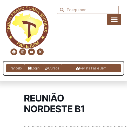
Francelo
Login
Cursos
Revista Paz e Bem
REUNIÃO
NORDESTE B1
-::~:~::~:~:~:~:~:~:~:~:~:~:~:~:~:~:~:~:~:~:~:~:~:~:~:~:~