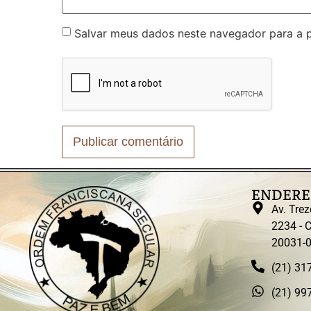
Salvar meus dados neste navegador para a 
ENDERE
Av. Trez
2234 - C
20031-
(21) 31
(21) 99