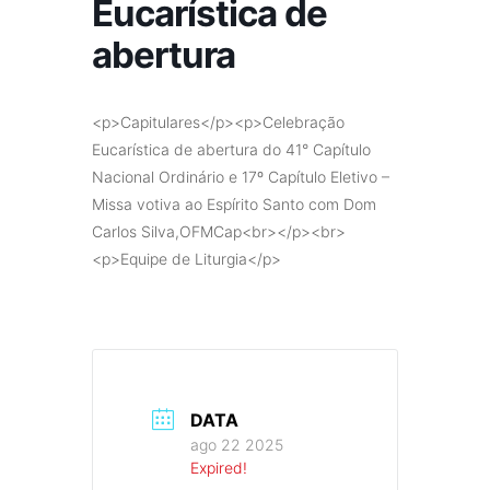
Eucarística de
abertura
<p>Capitulares</p><p>Celebração
Eucarística de abertura do 41° Capítulo
Nacional Ordinário e 17º Capítulo Eletivo –
Missa votiva ao Espírito Santo com Dom
Carlos Silva,OFMCap<br></p><br>
<p>Equipe de Liturgia</p>
DATA
ago 22 2025
Expired!