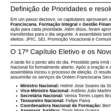
Definição de Prioridades e reso
Em um passo decisivo, os capitulares aprovaram 
Franciscana
,
Formação Integral
e
Gestão Financ
ação para cada prioridade. Além disso, foram apr
transferidas para o dia seguinte. A assembleia ta
eleitos: JPIC, SEI, Promoção Vocacional e Comun
O 17º Capítulo Eletivo e os Nov
A tarde foi o ponto alto do dia. Presidido pela irmã
Nacional foi formalmente aberto. Após a oração e 
assembleia iniciou o processo de eleição. O resul
assumirão os serviços da Ordem Franciscana Secu
Ministro Nacional:
Helmir Jose Soares da Si
Vice-Ministro Nacional:
Antônio Julio Martin
Secretária Nacional:
Verisa Torres Lopes Br
Tesoureiro Nacional:
Felipe Paiva
Coordenadora Nacional de Formação:
Bern
Assessor Jurídico:
Thaís Mota Guerra