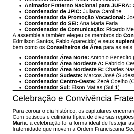
Animador Fraterno Nacional para JUFRA:
C
Coordenador de JPIC:
Juliana Caroline
Coordenador da Promoção Vocacional:
Jos
Coordenador do SEI:
Ana Maria Faria
Coordenador de Comunicação:
Ricardo Me
A assembleia também elegeu os membros do
Con
Edmilson Santos, Fabio Aparecido) e seus
suplen
bem como os
Conselheiros de Área
para as seis 
Coordenador Área Norte:
Antonio Benedito 
Coordenador
Área
Nordeste A:
Fabrício Ce
Coordenador
Área
Nordeste B
:
Charles Nas
Coordenador
Sudeste
:
Marcos José (Sudest
Coordenador
Centro
-Oeste:
Zezé Coelho (O
Coordenador
Sul
:
Elson Matias (Sul 1)
Celebração e Convivência Frate
Para coroar o dia histórico, os capitulares encerr
Com petiscos e culinária típica de diversas regiõ
Maria
, a celebração foi a forma ideal de festejar 
fraternidade que movem a Ordem Franciscana Sec