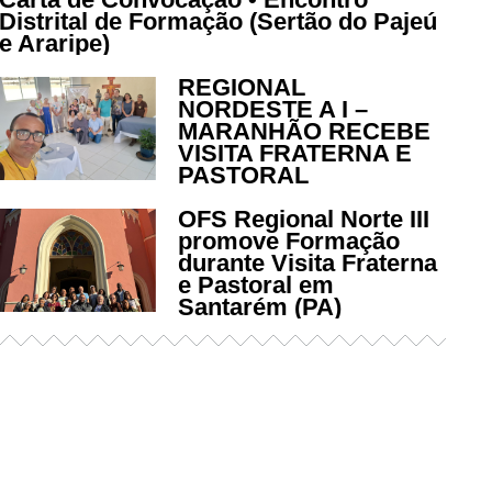
Distrital de Formação (Sertão do Pajeú
e Araripe)
REGIONAL
NORDESTE A I –
MARANHÃO RECEBE
VISITA FRATERNA E
PASTORAL
OFS Regional Norte III
promove Formação
durante Visita Fraterna
e Pastoral em
Santarém (PA)
Já acessou nosso espaço de
formação?