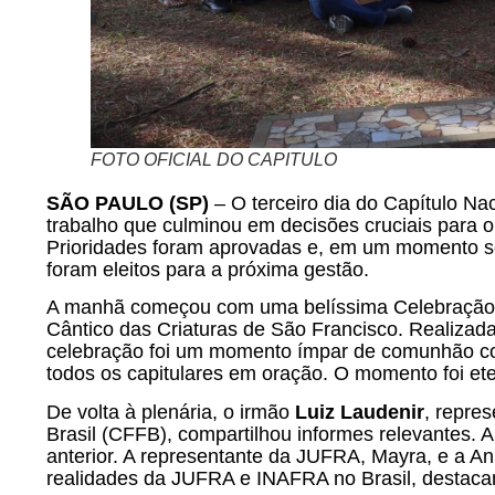
FOTO OFICIAL DO CAPITULO
SÃO PAULO (SP)
– O terceiro dia do Capítulo Na
trabalho que culminou em decisões cruciais para o
Prioridades foram aprovadas e, em um momento s
foram eleitos para a próxima gestão.
A manhã começou com uma belíssima Celebração “O
Cântico das Criaturas de São Francisco. Realizada 
celebração foi um momento ímpar de comunhão com
todos os capitulares em oração. O momento foi eter
De volta à plenária, o irmão
Luiz Laudenir
, repre
Brasil (CFFB), compartilhou informes relevantes. 
anterior. A representante da JUFRA, Mayra, e a An
realidades da JUFRA e INAFRA no Brasil, destacan