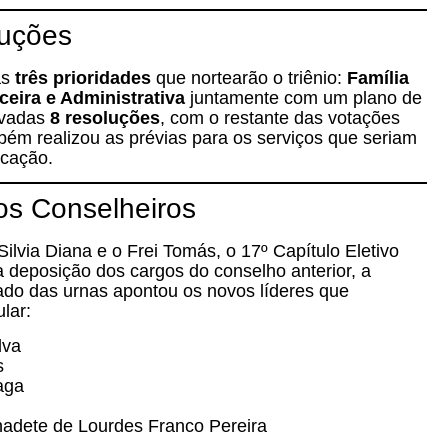
luções
as
três prioridades
que nortearão o triênio:
Família
eira e Administrativa
juntamente com um plano de
ovadas
8 resoluções
, com o restante das votações
mbém realizou as prévias para os serviços que seriam
icação.
os Conselheiros
 Silvia Diana e o Frei Tomás, o 17º Capítulo Eletivo
a deposição dos cargos do conselho anterior, a
tado das urnas apontou os novos líderes que
lar:
lva
s
aga
adete de Lourdes Franco Pereira