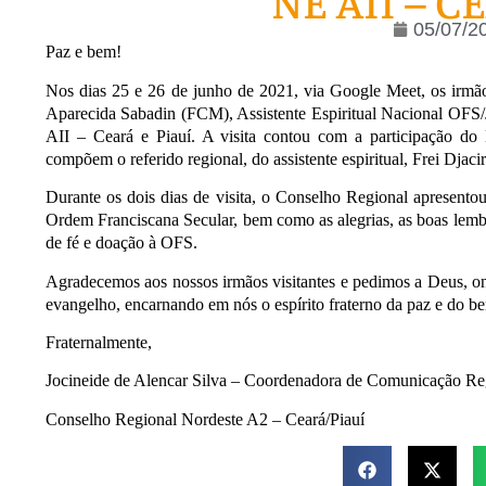
NE AII – C
05/07/2
Paz e bem!
Nos dias 25 e 26 de junho de 2021, via Google Meet, os irmão
Aparecida Sabadin (FCM), Assistente Espiritual Nacional OFS/
AII – Ceará e Piauí. A visita contou com a participação do
compõem o referido regional, do assistente espiritual, Frei D
Durante os dois dias de visita, o Conselho Regional apresentou
Ordem Franciscana Secular, bem como as alegrias, as boas lembr
de fé e doação à OFS.
Agradecemos aos nossos irmãos visitantes e pedimos a Deus, on
evangelho, encarnando em nós o espírito fraterno da paz e do b
Fraternalmente,
Jocineide de Alencar Silva – Coordenadora de Comunicação Re
Conselho Regional Nordeste A2 – Ceará/Piauí