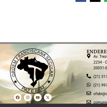
ENDERE
Av. Trez
2234 - C
20031-
(21) 31
(21) 99
ofsbr@o
comunic