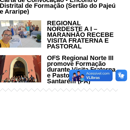
Distrital de Formação (Sertão do Pajeú
e Araripe)
REGIONAL
NORDESTE A I –
MARANHÃO RECEBE
VISITA FRATERNA E
PASTORAL
OFS Regional Norte III
promove Formação
durante Visita Fraterna
e Pastoral em
Santarém (PA)
Já acessou nosso espaço de
formação?