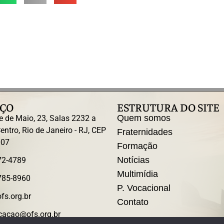
ÇO
ESTRUTURA DO SITE
Quem somos
e de Maio, 23, Salas 2232 a
entro, Rio de Janeiro - RJ, CEP
Fraternidades
007
Formação
Notícias
72-4789
Multimídia
785-8960
P. Vocacional
fs.org.br
Contato
acao@ofs.org.br