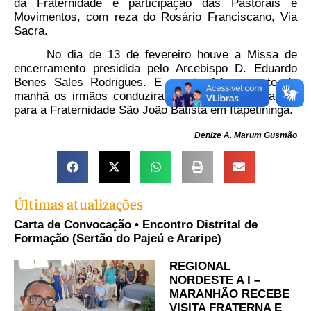
da Fraternidade e participação das Pastorais e
Movimentos, com reza do Rosário Franciscano, Via
Sacra.
No dia de 13 de fevereiro houve a Missa de
encerramento presidida pelo Arcebispo D. Eduardo
Benes Sales Rodrigues. E no dia 14 na parte da
manhã os irmãos conduziram a Relíquia e Imagem
para a Fraternidade São João Batista em Itapetininga.
Denize A. Marum Gusmão
Últimas atualizações
Carta de Convocação • Encontro Distrital de
Formação (Sertão do Pajeú e Araripe)
REGIONAL
NORDESTE A I –
MARANHÃO RECEBE
VISITA FRATERNA E