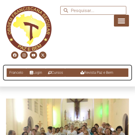
Francelo
Login
Cursos
Revista Paz e Bem