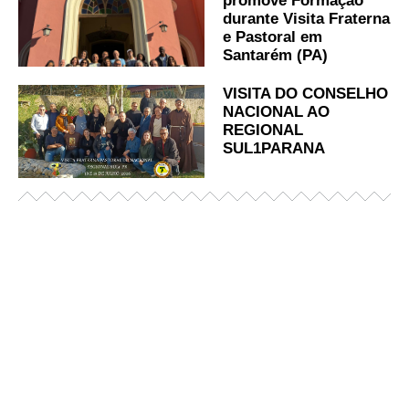
promove Formação
durante Visita Fraterna
e Pastoral em
Santarém (PA)
VISITA DO CONSELHO
NACIONAL AO
REGIONAL
SUL1PARANA
Já acessou nosso espaço de formação?
Saiba mais