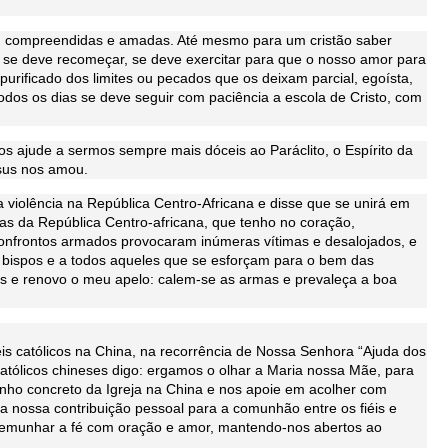
s, compreendidas e amadas. Até mesmo para um cristão saber
s se deve recomeçar, se deve exercitar para que o nosso amor para
rificado dos limites ou pecados que os deixam parcial, egoísta,
 todos os dias se deve seguir com paciência a escola de Cristo, com
os ajude a sermos sempre mais dóceis ao Paráclito, o Espírito da
sus nos amou.
violência na República Centro-Africana e disse que se unirá em
sas da República Centro-africana, que tenho no coração,
onfrontos armados provocaram inúmeras vítimas e desalojados, e
bispos e a todos aqueles que se esforçam para o bem das
dos e renovo o meu apelo: calem-se as armas e prevaleça a boa
éis católicos na China, na recorrência de Nossa Senhora “Ajuda dos
atólicos chineses digo: ergamos o olhar a Maria nossa Mãe, para
inho concreto da Igreja na China e nos apoie em acolher com
a nossa contribuição pessoal para a comunhão entre os fiéis e
temunhar a fé com oração e amor, mantendo-nos abertos ao