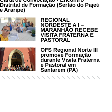
Distrital de Formação (Sertão do Pajeú
e Araripe)
REGIONAL
NORDESTE A I –
MARANHÃO RECEBE
VISITA FRATERNA E
PASTORAL
OFS Regional Norte III
promove Formação
durante Visita Fraterna
e Pastoral em
Santarém (PA)
Já acessou nosso espaço de
formação?