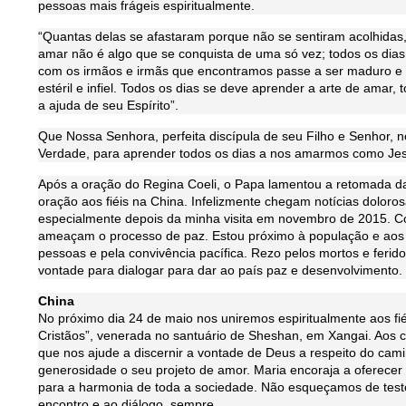
pessoas mais frágeis espiritualmente.
“Quantas delas se afastaram porque não se sentiram acolhida
amar não é algo que se conquista de uma só vez; todos os dia
com os irmãos e irmãs que encontramos passe a ser maduro e pu
estéril e infiel. Todos os dias se deve aprender a arte de amar,
a ajuda de seu Espírito”.
Que Nossa Senhora, perfeita discípula de seu Filho e Senhor, n
Verdade, para aprender todos os dias a nos amarmos como Je
Após a oração do Regina Coeli, o Papa lamentou a retomada da 
oração aos fiéis na China. Infelizmente chegam notícias doloro
especialmente depois da minha visita em novembro de 2015. C
ameaçam o processo de paz. Estou próximo à população e aos 
pessoas e pela convivência pacífica. Rezo pelos mortos e feri
vontade para dialogar para dar ao país paz e desenvolvimento.
China
No próximo dia 24 de maio nos uniremos espiritualmente aos fi
Cristãos”, venerada no santuário de Sheshan, em Xangai. Aos c
que nos ajude a discernir a vontade de Deus a respeito do cam
generosidade o seu projeto de amor. Maria encoraja a oferecer 
para a harmonia de toda a sociedade. Não esqueçamos de tes
encontro e ao diálogo, sempre.