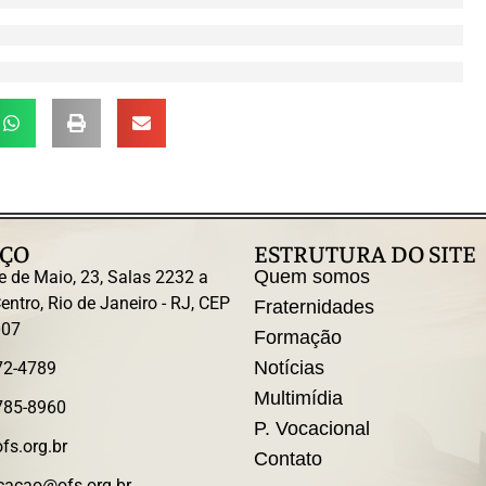
ÇO
ESTRUTURA DO SITE
Quem somos
e de Maio, 23, Salas 2232 a
entro, Rio de Janeiro - RJ, CEP
Fraternidades
007
Formação
Notícias
72-4789
Multimídia
785-8960
P. Vocacional
fs.org.br
Contato
acao@ofs.org.br