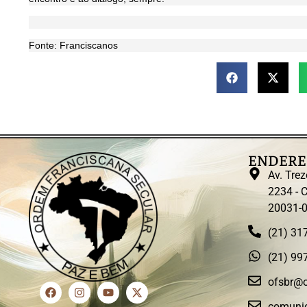
Fonte: Franciscanos
ENDERE
Av. Trez
2234 - C
20031-
(21) 31
(21) 99
ofsbr@o
comunic