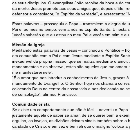
os seus discípulos. O evangelista João recolhe da boca e do c
da morte. Jesus promete aos seus amigos que, depois d’Ele, re
defensor e consolador, “o Espírito da verdade”, e acrescenta: “N
Estas palavras – prosseguiu o Papa – transmitem a alegria de um
Pai e, ao mesmo tempo, vem a nós no Espírito Santo. E nesta s
“Vocês saberão que eu estou no meu Pai e vocês em mim e eu
Missão da Igreja
Meditando estas palavras de Jesus – continuou o Pontífice – 
em comunhão com o Pai e com Jesus mediante o Espírito Santo.
inexaurível da própria missão, que se realiza mediante o amor
mandamentos e os observa, estes são aqueles que me amam.
me manifestarei nele”.
“É o amor que nos introduz o conhecimento de Jesus, graças à
mandamento do Evangelho. O Senhor hoje nos chama a corres
colocando Deus no centro da nossa vida e nos dedicando ao se
de consolação”, afirmou Francisco.
Comunidade cristã
Se existe um comportamento que não é fácil – advertiu o Papa
justamente aquele de saber se amar, de se querer bem a exemp
orgulho, as invejas, as divisões deixam sinais também sobre o 
caridade de Cristo, e em vez é bem ali que o maligno ‘coloca a