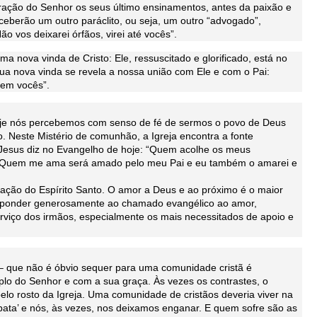
oração do Senhor os seus último ensinamentos, antes da paixão e
ceberão um outro paráclito, ou seja, um outro “advogado”,
ão vos deixarei órfãos, virei até vocês”.
a nova vinda de Cristo: Ele, ressuscitado e glorificado, está no
ua nova vinda se revela a nossa união com Ele e com o Pai:
 em vocês”.
hoje nós percebemos com senso de fé de sermos o povo de Deus
 Neste Mistério de comunhão, a Igreja encontra a fonte
. Jesus diz no Evangelho de hoje: “Quem acolhe os meus
 Quem me ama será amado pelo meu Pai e eu também o amarei e
 ação do Espírito Santo. O amor a Deus e ao próximo é o maior
ponder generosamente ao chamado evangélico ao amor,
rviço dos irmãos, especialmente os mais necessitados de apoio e
 – que não é óbvio sequer para uma comunidade cristã é
lo do Senhor e com a sua graça. Às vezes os contrastes, o
belo rosto da Igreja. Uma comunidade de cristãos deveria viver na
 pata’ e nós, às vezes, nos deixamos enganar. E quem sofre são as