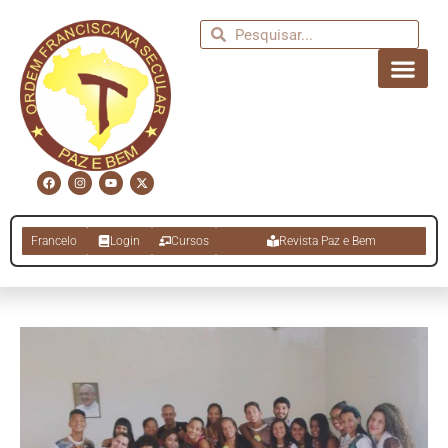
Francelo
Login
Cursos
Revista Paz e Bem