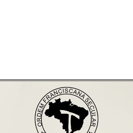
Já acessou nosso espaço de formação?
Saiba mais