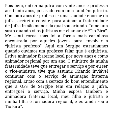
Pois bem, entrei na jufra com vinte anos e professei
aos trinta anos, já casado com uma também jufrista.
Com oito anos de professo e uma saudade enorme da
jufra, aceitei o convite para animar a fraternidade
de Jufra Irmão menor da qual sou oriundo. Tomei um
susto quando vi os jufristas me chamar de “Tio Bira”.
Me senti coroa, mas foi a forma mais carinhosa
encontrada por aqueles jovens para envolver o
“jufrista professo”. Aqui em Sergipe estranhamos
quando ouvimos um professo falar que é exjufrista.
Estive animador fraterno local por nove anos e como
animador regional por um ano. O ministro da minha
fraternidade teve que entregar o serviço e por eu ser
o vice-ministro, tive que assumir. Ficando inviável
continuar com o serviço de animação fraterna
regional. Então com a certeza do bom entendimento
que a OFS de Sergipe tem em relação a Jufra,
entreguei o serviço. Minha esposa também é
animadora fraterna local, meu filho é jufrista e
minha filha é formadora regional, e eu ainda sou o
Tio Bira”.