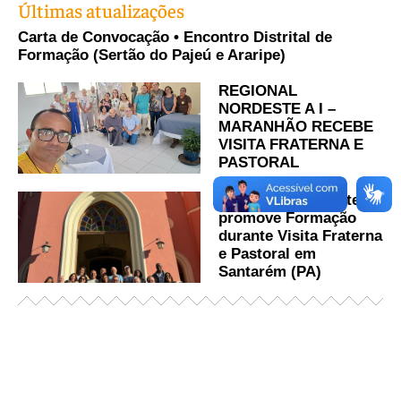
Últimas atualizações
Carta de Convocação • Encontro Distrital de
Formação (Sertão do Pajeú e Araripe)
REGIONAL
NORDESTE A I –
MARANHÃO RECEBE
VISITA FRATERNA E
PASTORAL
OFS Regional Norte III
promove Formação
durante Visita Fraterna
e Pastoral em
Santarém (PA)
Já acessou nosso espaço de formação?