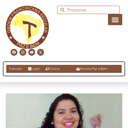
Francelo
Login
Cursos
Revista Paz e Bem