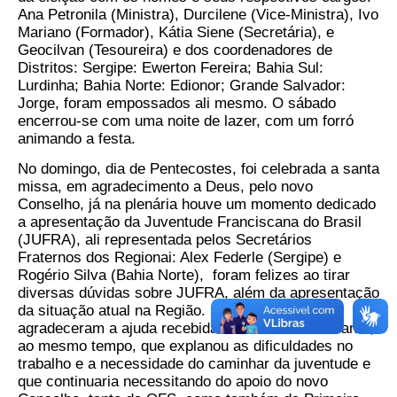
Ana Petronila (Ministra), Durcilene (Vice-Ministra), Ivo
Mariano (Formador), Kátia Siene (Secretária), e
Geocilvan (Tesoureira) e dos coordenadores de
Distritos: Sergipe: Ewerton Fereira; Bahia Sul:
Lurdinha; Bahia Norte: Edionor; Grande Salvador:
Jorge, foram empossados ali mesmo. O sábado
encerrou-se com uma noite de lazer, com um forró
animando a festa.
No domingo, dia de Pentecostes, foi celebrada a santa
missa, em agradecimento a Deus, pelo novo
Conselho, já na plenária houve um momento dedicado
a apresentação da Juventude Franciscana do Brasil
(JUFRA), ali representada pelos Secretários
Fraternos dos Regionai: Alex Federle (Sergipe) e
Rogério Silva (Bahia Norte), foram felizes ao tirar
diversas dúvidas sobre JUFRA, além da apresentação
da situação atual na Região. Humildemente,
agradeceram a ajuda recebida do Conselho cessante,
ao mesmo tempo, que explanou as dificuldades no
trabalho e a necessidade do caminhar da juventude e
que continuaria necessitando do apoio do novo