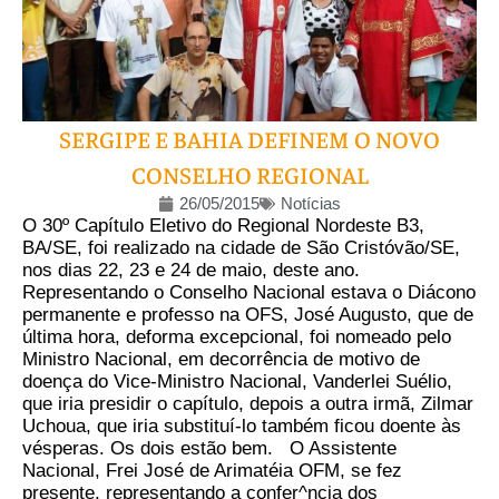
SERGIPE E BAHIA DEFINEM O NOVO
CONSELHO REGIONAL
26/05/2015
Notícias
O 30º Capítulo Eletivo do Regional Nordeste B3,
BA/SE, foi realizado na cidade de São Cristóvão/SE,
nos dias 22, 23 e 24 de maio, deste ano.
Representando o Conselho Nacional estava o Diácono
permanente e professo na OFS, José Augusto, que de
última hora, deforma excepcional, foi nomeado pelo
Ministro Nacional, em decorrência de motivo de
doença do Vice-Ministro Nacional, Vanderlei Suélio,
que iria presidir o capítulo, depois a outra irmã, Zilmar
Uchoua, que iria substituí-lo também ficou doente às
vésperas. Os dois estão bem. O Assistente
Nacional, Frei José de Arimatéia OFM, se fez
presente, representando a confer^ncia dos