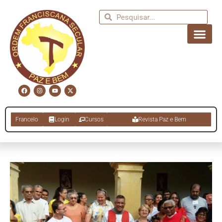
Francelo
Login
Cursos
Revista Paz e Bem