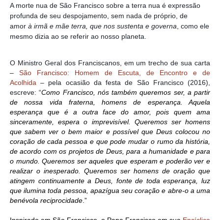
A morte nua de São Francisco sobre a terra nua é expressão
profunda de seu despojamento, sem nada de próprio, de
amor
à irmã e mãe terra, que nos sustenta e governa
, como ele
mesmo dizia ao se referir ao nosso planeta.
O Ministro Geral dos Franciscanos, em um trecho de sua carta
–
São Francisco: Homem de Escuta, de Encontro e de
Acolhida
– pela ocasião da festa de São Francisco (2016),
escreve: “
Como Francisco, nós também queremos ser, a partir
de nossa vida fraterna, homens de esperança. Aquela
esperança que é a outra face do amor, pois quem ama
sinceramente, espera o imprevisível. Queremos ser homens
que sabem ver o bem maior e possível que Deus colocou no
coração de cada pessoa e que pode mudar o rumo da história,
de acordo com os projetos de Deus, para a humanidade e para
o mundo. Queremos ser aqueles que esperam e poderão ver e
realizar o inesperado. Queremos ser homens de oração que
atingem continuamente a Deus, fonte de toda esperança, luz
que ilumina toda pessoa, apazígua seu coração e abre-o a uma
benévola reciprocidade
.”