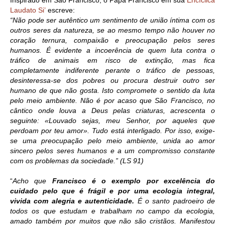
Inspirado em São Francisco, o Papa Francisco em sua
Encíclica
Laudato Si’
escreve:
“Não pode ser autêntico um sentimento de união íntima com os
outros seres da natureza, se ao mesmo tempo não houver no
coração ternura, compaixão e preocupação pelos seres
humanos. É evidente a incoerência de quem luta contra o
tráfico de animais em risco de extinção, mas fica
completamente indiferente perante o tráfico de pessoas,
desinteressa-se dos pobres ou procura destruir outro ser
humano de que não gosta. Isto compromete o sentido da luta
pelo meio ambiente. Não é por acaso que São Francisco, no
cântico onde louva a Deus pelas criaturas, acrescenta o
seguinte: «Louvado sejas, meu Senhor, por aqueles que
perdoam por teu amor». Tudo está interligado. Por isso, exige-
se uma preocupação pelo meio ambiente, unida ao amor
sincero pelos seres humanos e a um compromisso constante
com os problemas da sociedade.” (LS 91)
“
Acho que
Francisco é o exemplo por excelência do
cuidado pelo que é frágil e por uma ecologia integral,
vivida com alegria e autenticidade.
É o santo padroeiro de
todos os que estudam e trabalham no campo da ecologia,
amado também por muitos que não são cristãos. Manifestou