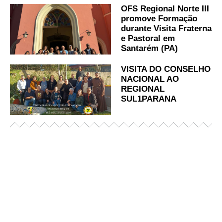
OFS Regional Norte III
promove Formação
durante Visita Fraterna
e Pastoral em
Santarém (PA)
VISITA DO CONSELHO
NACIONAL AO
REGIONAL
SUL1PARANA
Já acessou nosso espaço de formação?
Saiba mais