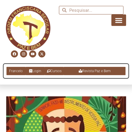
Francelo
Login
Cursos
Revista Paz e Bem