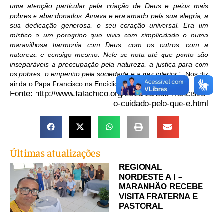
uma atenção particular pela criação de Deus e pelos mais
pobres e abandonados. Amava e era amado pela sua alegria, a
sua dedicação generosa, o seu coração universal. Era um
místico e um peregrino que vivia com simplicidade e numa
maravilhosa harmonia com Deus, com os outros, com a
natureza e consigo mesmo. Nele se nota até que ponto são
inseparáveis a preocupação pela natureza, a justiça para com
os pobres, o empenho pela sociedade e a paz interior.”
Nos diz
ainda o Papa Francisco na Encíclica Laudato Si’. (LS 10).
Fonte:
http://www.falachico.org/2016/10/sao-francisco-
o-cuidado-pelo-que-e.html
Últimas atualizações
REGIONAL
NORDESTE A I –
MARANHÃO RECEBE
VISITA FRATERNA E
PASTORAL