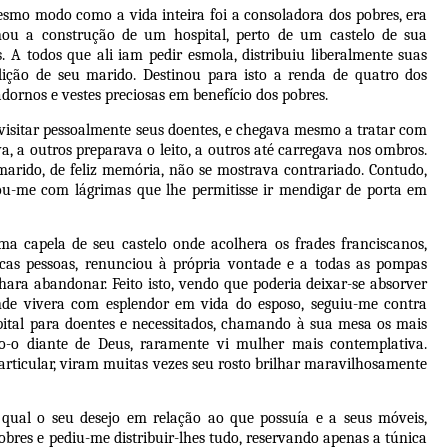
esmo modo como a vida inteira foi a consoladora dos pobres, era
ou a construção de um hospital, perto de um castelo de sua
 A todos que ali iam pedir esmola, distribuiu liberalmente suas
sdição de seu marido. Destinou para isto a renda de quatro dos
dornos e vestes preciosas em benefício dos pobres.
 visitar pessoalmente seus doentes, e chegava mesmo a tratar com
a, a outros preparava o leito, a outros até carregava nos ombros.
marido, de feliz memória, não se mostrava contrariado. Contudo,
ou-me com lágrimas que lhe permitisse ir mendigar de porta em
ma capela de seu castelo onde acolhera os frades franciscanos,
cas pessoas, renunciou à própria vontade e a todas as pompas
ra abandonar. Feito isto, vendo que poderia deixar-se absorver
nde vivera com esplendor em vida do esposo, seguiu-me contra
tal para doentes e necessitados, chamando à sua mesa os mais
go-o diante de Deus, raramente vi mulher mais contemplativa.
articular, viram muitas vezes seu rosto brilhar maravilhosamente
 qual o seu desejo em relação ao que possuía e a seus móveis,
obres e pediu-me distribuir-lhes tudo, reservando apenas a túnica