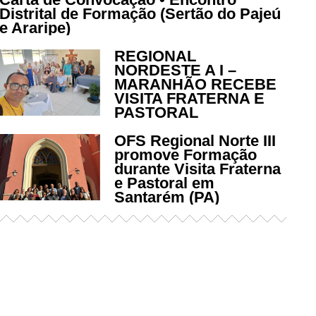
Distrital de Formação (Sertão do Pajeú
e Araripe)
REGIONAL
NORDESTE A I –
MARANHÃO RECEBE
VISITA FRATERNA E
PASTORAL
OFS Regional Norte III
promove Formação
durante Visita Fraterna
e Pastoral em
Santarém (PA)
Já acessou nosso espaço de
formação?