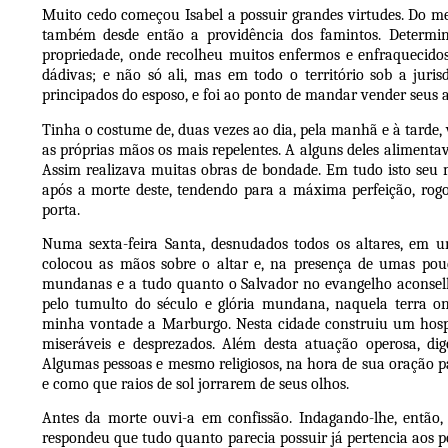
Muito cedo começou Isabel a possuir grandes virtudes. Do m
também desde então a providência dos famintos. Determin
propriedade, onde recolheu muitos enfermos e enfraquecidos.
dádivas; e não só ali, mas em todo o território sob a juri
principados do esposo, e foi ao ponto de mandar vender seus a
Tinha o costume de, duas vezes ao dia, pela manhã e à tarde,
as próprias mãos os mais repelentes. A alguns deles alimentav
Assim realizava muitas obras de bondade. Em tudo isto seu 
após a morte deste, tendendo para a máxima perfeição, rog
porta.
Numa sexta-feira Santa, desnudados todos os altares, em u
colocou as mãos sobre o altar e, na presença de umas pou
mundanas e a tudo quanto o Salvador no evangelho aconselha
pelo tumulto do século e glória mundana, naquela terra o
minha vontade a Marburgo. Nesta cidade construiu um hospi
miseráveis e desprezados. Além desta atuação operosa, di
Algumas pessoas e mesmo religiosos, na hora de sua oração p
e como que raios de sol jorrarem de seus olhos.
Antes da morte ouvi-a em confissão. Indagando-lhe, então,
respondeu que tudo quanto parecia possuir já pertencia aos p