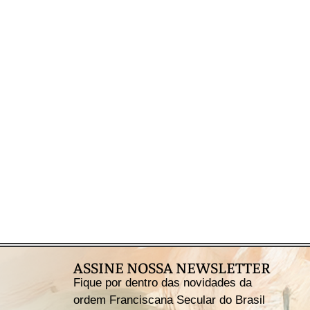
formação?
Saiba mais
ASSINE NOSSA NEWSLETTER
Fique por dentro das novidades da
ordem Franciscana Secular do Brasil