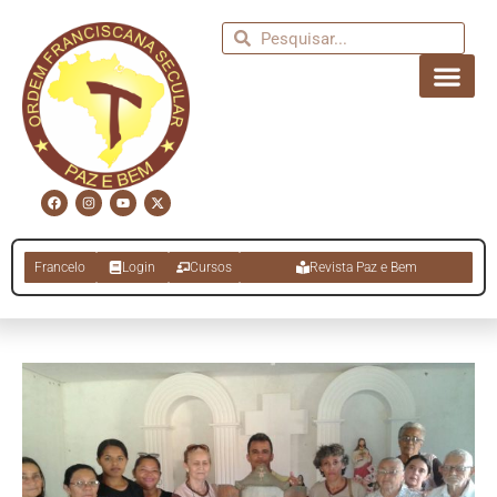
Francelo
Login
Cursos
Revista Paz e Bem