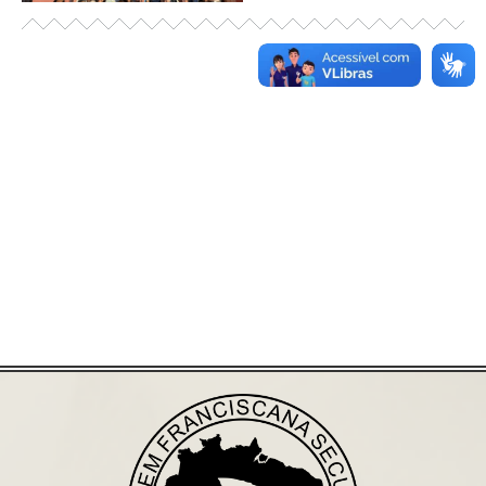
Já acessou nosso espaço de formação?
Saiba mais