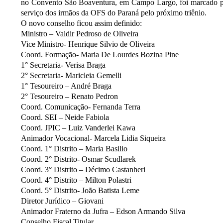
no Convento São Boaventura, em Campo Largo, foi marcado por
serviço dos irmãos da OFS do Paraná pelo próximo triênio.
O novo conselho ficou assim definido:
Ministro – Valdir Pedroso de Oliveira
Vice Ministro- Henrique Silvio de Oliveira
Coord. Formação- Maria De Lourdes Bozina Pine
1° Secretaria- Verisa Braga
2° Secretaria- Maricleia Gemelli
1° Tesoureiro – André Braga
2° Tesoureiro – Renato Pedron
Coord. Comunicação- Fernanda Terra
Coord. SEI – Neide Fabiola
Coord. JPIC – Luiz Vanderlei Kawa
Animador Vocacional- Marcela Lidia Siqueira
Coord. 1° Distrito – Maria Basilio
Coord. 2° Distrito- Osmar Scudlarek
Coord. 3° Distrito – Décimo Castanheri
Coord. 4° Distrito – Milton Polastri
Coord. 5° Distrito- João Batista Leme
Diretor Jurídico – Giovani
Animador Fraterno da Jufra – Edson Armando Silva
Conselho Fiscal Titular