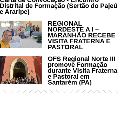
Distrital de Formação (Sertão do Pajeú
e Araripe)
REGIONAL
NORDESTE A I –
MARANHÃO RECEBE
VISITA FRATERNA E
PASTORAL
OFS Regional Norte III
promove Formação
durante Visita Fraterna
e Pastoral em
Santarém (PA)
Já acessou nosso espaço de
formação?