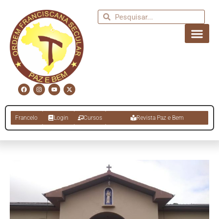
Francelo
Login
Cursos
Revista Paz e Bem