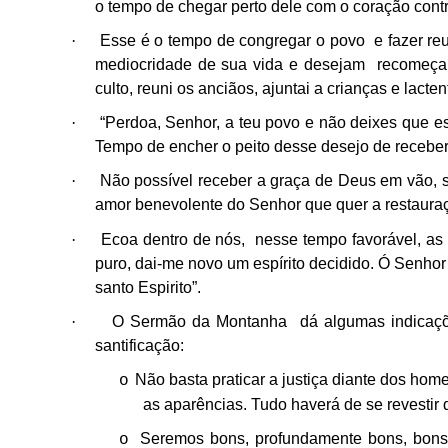
o tempo de chegar perto dele com o coração contri
·
Esse é o tempo de congregar o povo e fazer re
mediocridade de sua vida e desejam recomeçar 
culto, reuni os anciãos, ajuntai a crianças e lact
·
“Perdoa, Senhor, a teu povo e não deixes que e
Tempo de encher o peito desse desejo de receber
·
Não possível receber a graça de Deus em vão, 
amor benevolente do Senhor que quer a restaura
·
Ecoa dentro de nós, nesse tempo favorável, as
puro, dai-me novo um espírito decidido. Ó Senhor
santo Espirito”.
·
O Sermão da Montanha dá algumas indicaçõe
santificação:
Não basta praticar a justiça diante dos hom
o
as aparências. Tudo haverá de se revestir 
Seremos bons, profundamente bons, bons
o