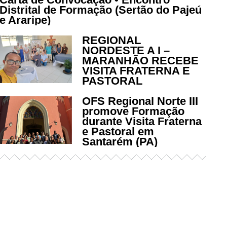
Distrital de Formação (Sertão do Pajeú
e Araripe)
REGIONAL
NORDESTE A I –
MARANHÃO RECEBE
VISITA FRATERNA E
PASTORAL
OFS Regional Norte III
promove Formação
durante Visita Fraterna
e Pastoral em
Santarém (PA)
Já acessou nosso espaço de
formação?