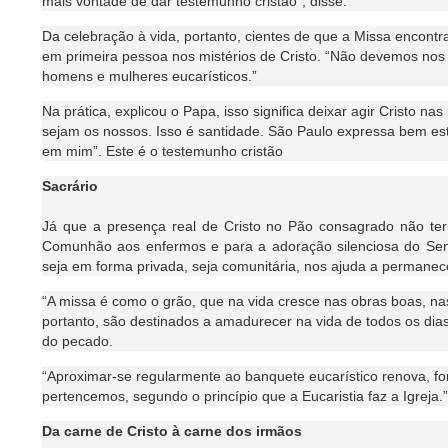
mais vontade de dar testemunho cristão”, disse.
Da celebração à vida, portanto, cientes de que a Missa encont
em primeira pessoa nos mistérios de Cristo. “Não devemos nos
homens e mulheres eucarísticos.”
Na prática, explicou o Papa, isso significa deixar agir Cristo 
sejam os nossos. Isso é santidade. São Paulo expressa bem este
em mim”. Este é o testemunho cristão
Sacrário
Já que a presença real de Cristo no Pão consagrado não ter
Comunhão aos enfermos e para a adoração silenciosa do Senh
seja em forma privada, seja comunitária, nos ajuda a permanec
“A missa é como o grão, que na vida cresce nas obras boas, na
portanto, são destinados a amadurecer na vida de todos os dia
do pecado.
“Aproximar-se regularmente ao banquete eucarístico renova, for
pertencemos, segundo o princípio que a Eucaristia faz a Igreja.”
Da carne de Cristo à carne dos irmãos