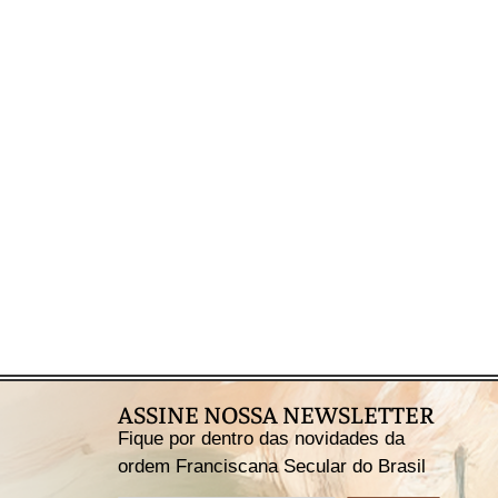
ASSINE NOSSA NEWSLETTER
Fique por dentro das novidades da
ordem Franciscana Secular do Brasil