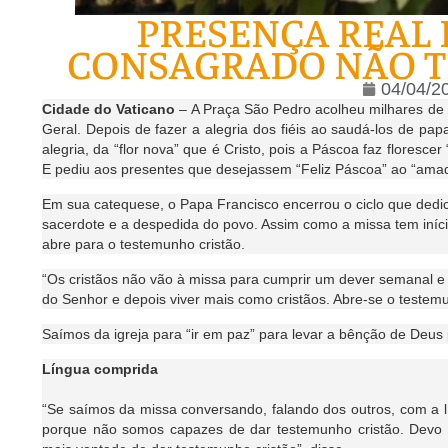
PRESENÇA REAL 
CONSAGRADO NÃO T
04/04/2
Cidade do Vaticano
– A Praça São Pedro acolheu milhares de f
Geral. Depois de fazer a alegria dos fiéis ao saudá-los de pa
alegria, da “flor nova” que é Cristo, pois a Páscoa faz florescer
E pediu aos presentes que desejassem “Feliz Páscoa” ao “ama
Em sua catequese, o Papa Francisco encerrou o ciclo que dedico
sacerdote e a despedida do povo. Assim como a missa tem iníci
abre para o testemunho cristão.
“Os cristãos não vão à missa para cumprir um dever semanal e 
do Senhor e depois viver mais como cristãos. Abre-se o testemu
Saímos da igreja para “ir em paz” para levar a bênção de Deus p
Língua comprida
“Se saímos da missa conversando, falando dos outros, com a l
porque não somos capazes de dar testemunho cristão. Devo 