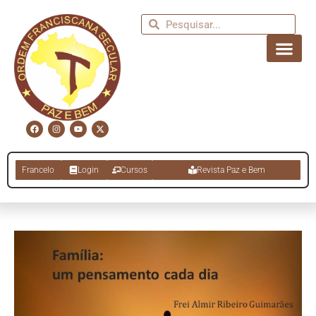
Francelo
Login
Cursos
Revista Paz e Bem