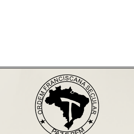
Já acessou nosso espaço de formação?
Saiba mais