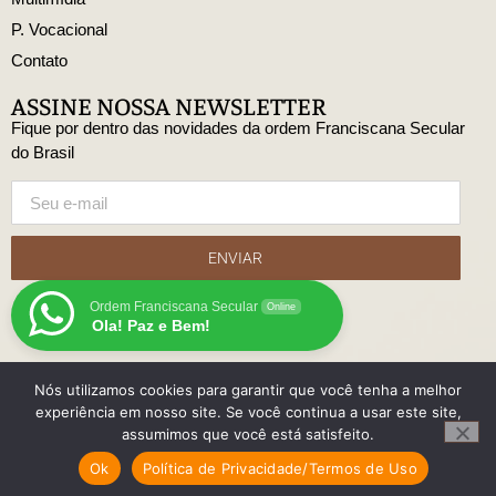
P. Vocacional
Contato
ASSINE NOSSA NEWSLETTER
Fique por dentro das novidades da ordem Franciscana Secular
do Brasil
ENVIAR
Ordem Franciscana Secular
Online
Ola! Paz e Bem!
Nós utilizamos cookies para garantir que você tenha a melhor
© Copyright Ordem Franciscana Secular do Brasil
experiência em nosso site. Se você continua a usar este site,
Desenvolido
assumimos que você está satisfeito.
com
Ok
Política de Privacidade/Termos de Uso
por