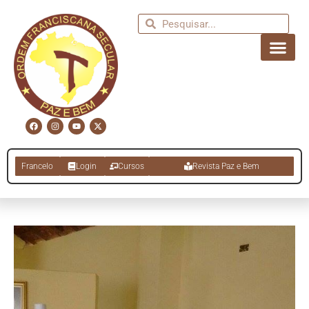
Francelo
Login
Cursos
Revista Paz e Bem