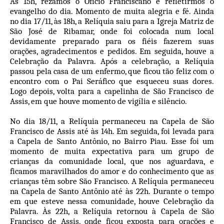
Às 15h, rezamos o Ofício Franciscano e refletirmos o
evangelho do dia. Momento de muita alegria e fé. Ainda
no dia 17/11, às 18h, a Relíquia saiu para a Igreja Matriz de
São José de Ribamar, onde foi colocada num local
devidamente preparado para os fiéis fazerem suas
orações, agradecimentos e pedidos. Em seguida, houve a
Celebração da Palavra. Após a celebração, a Relíquia
passou pela casa de um enfermo, que ficou tão feliz com o
encontro com o Pai Seráfico que esqueceu suas dores.
Logo depois, volta para a capelinha de São Francisco de
Assis, em que houve momento de vigília e silêncio.
No dia 18/11, a Relíquia permaneceu na Capela de São
Francisco de Assis até às 14h. Em seguida, foi levada para
a Capela de Santo Antônio, no Bairro Piau. Esse foi um
momento de muita expectativa para um grupo de
crianças da comunidade local, que nos aguardava, e
ficamos maravilhados do amor e do conhecimento que as
crianças têm sobre São Francisco. A Relíquia permaneceu
na Capela de Santo Antônio até às 22h. Durante o tempo
em que esteve nessa comunidade, houve Celebração da
Palavra. Às 22h, a Relíquia retornou à Capela de São
Francisco de Assis, onde ficou exposta para orações e