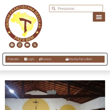
Francelo
Login
Cursos
Revista Paz e Bem