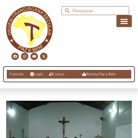
Francelo
Login
Cursos
Revista Paz e Bem