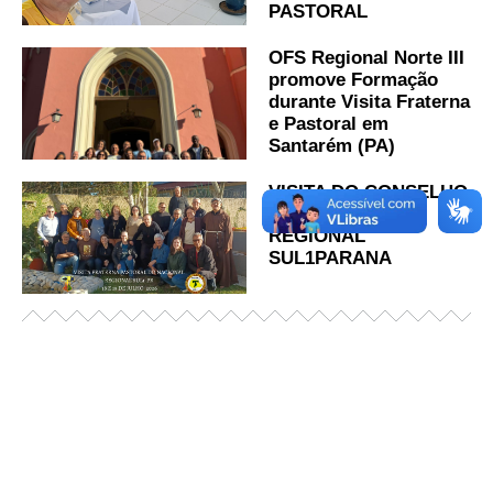
PASTORAL
OFS Regional Norte III
promove Formação
durante Visita Fraterna
e Pastoral em
Santarém (PA)
VISITA DO CONSELHO
NACIONAL AO
REGIONAL
SUL1PARANA
Já acessou nosso espaço de formação?
Saiba mais