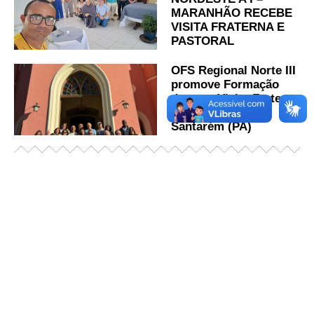
MARANHÃO RECEBE
VISITA FRATERNA E
PASTORAL
OFS Regional Norte III
promove Formação
durante Visita Fraterna
e Pastoral em
Santarém (PA)
Já acessou nosso espaço de formação?
Saiba mais