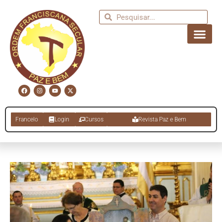
Francelo
Login
Cursos
Revista Paz e Bem