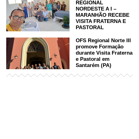
REGIONAL
NORDESTE A I –
MARANHÃO RECEBE
VISITA FRATERNA E
PASTORAL
OFS Regional Norte III
promove Formação
durante Visita Fraterna
e Pastoral em
Santarém (PA)
Já acessou nosso espaço de formação?
Saiba mais