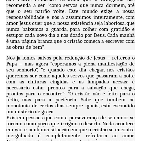
recomenda a ser “como servos que nunca dormem, até
que o seu patrão volte. Este mundo exige a nossa
responsabilidade e nós a assumimos inteiramente, com
amor. Jesus quer que a nossa existência seja laboriosa, que
nunca baixemos a guarda, para colher com gratidão e
estupor cada novo dia a nós doado por Deus. Cada manhã
é uma página branca que o cristão começa a escrever com
as obras de bem”.
Nós já fomos salvos pela redenção de Jesus – reiterou o
Papa – mas agora “esperamos a plena manifestação de
seu senhorio”, “e quando este dia chegar, nós cristãos
queremos ser como aqueles servos que passaram a noite
com as cinturas cingidas e as lâmpadas acesas: é
necessário estar prontos para a salvação que chega,
prontos para o encontro”: “O cristão não é feito para o
tédio, mas para a paciência. Sabe que também na
monotonia de certos dias sempre iguais, está escondido
um mistério de graça.
Existem pessoas que com a perseverança de seu amor se
tornam como poços que irrigam o deserto. Nada acontece
em vão, e nenhuma situação em que o cristão se encontra
mergulhado é completamente refratária ao amor.