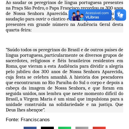
Ao saudar os peregrinos de língua portuguesa presentes
na Praça São Pedro, o Papa Francisco recordou os 300 anos
de Nossa Senhora Aparecida. O Papa interrompeu sua
saudação para ouvir o cântico e a saudação dos brasileiros
presentes em grande número na Audiência Geral desta
quarta-feira:
“Saúdo todos os peregrinos do Brasil e de outros países de
língua portuguesa, particularmente os diversos grupos de
sacerdotes, religiosos e fiéis brasileiros residentes em
Roma, que vieram a esta Audiência para dividir a alegria
pelo jubileu dos 300 anos de Nossa Senhora Aparecida,
cuja festa se celebra amanhã. A história dos pescadores
que encontraram no Rio Paraíba do Sul o corpo e depois a
cabeça da imagem de Nossa Senhora, e que foram em
seguida unidos, nos lembra que neste momento difícil do
Brasil, a Virgem Maria é um sinal que impulsiona para a
unidade construída na solidariedade e na justiça. Que
Deus lhes abençoe”.
Fonte: Franciscanos