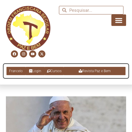
Francelo
Login
Cursos
Revista Paz e Bem