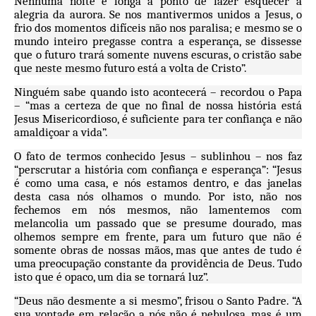
Nenhuma noite é longa a ponto de fazer esquecer a
alegria da aurora. Se nos mantivermos unidos a Jesus, o
frio dos momentos difíceis não nos paralisa; e mesmo se o
mundo inteiro pregasse contra a esperança, se dissesse
que o futuro trará somente nuvens escuras, o cristão sabe
que neste mesmo futuro está a volta de Cristo”.
Ninguém sabe quando isto acontecerá – recordou o Papa
– “mas a certeza de que no final de nossa história está
Jesus Misericordioso, é suficiente para ter confiança e não
amaldiçoar a vida”.
O fato de termos conhecido Jesus – sublinhou – nos faz
“perscrutar a história com confiança e esperança”: “Jesus
é como uma casa, e nós estamos dentro, e das janelas
desta casa nós olhamos o mundo. Por isto, não nos
fechemos em nós mesmos, não lamentemos com
melancolia um passado que se presume dourado, mas
olhemos sempre em frente, para um futuro que não é
somente obras de nossas mãos, mas que antes de tudo é
uma preocupação constante da providência de Deus. Tudo
isto que é opaco, um dia se tornará luz”.
“Deus não desmente a si mesmo”, frisou o Santo Padre. “A
sua vontade em relação a nós não é nebulosa, mas é um