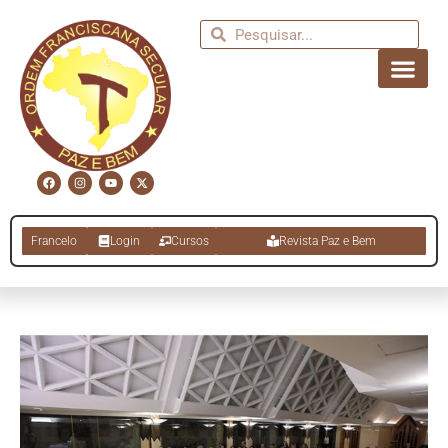
Francelo
Login
Cursos
Revista Paz e Bem