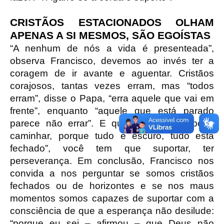
CRISTÃOS ESTACIONADOS OLHAM
APENAS A SI MESMOS, SÃO EGOÍSTAS
“A nenhum de nós a vida é presenteada”,
observa Francisco, devemos ao invés ter a
coragem de ir avante e aguentar. Cristãos
corajosos, tantas vezes erram, mas “todos
erram”, disse o Papa, “erra aquele que vai em
frente”, enquanto “aquele que está parado
parece não errar”. E quando “não se pode
caminhar, porque tudo é escuro, tudo está
fechado”, você tem que suportar, ter
perseverança. Em conclusão, Francisco nos
convida a nos perguntar se somos cristãos
fechados ou de horizontes e se nos maus
momentos somos capazes de suportar com a
consciência de que a esperança não desilude:
“porque eu sei – afirmou – que Deus não