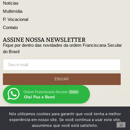
Notícias
Multimídia
P. Vocacional
Contato
ASSINE NOSSA NEWSLETTER
Fique por dentro das novidades da ordem Franciscana Secular
do Brasil
ENVIAR
Ordem Franciscana Secular
Online
Ola! Paz e Bem!
Nós utilizamos cookies para garantir que você tenha a melhor
© Copyright Ordem Franciscana Secular do Brasil
experiência em nosso site. Se você continua a usar este site,
Desenvolido
assumimos que você está satisfeito.
com