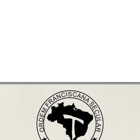
Já acessou nosso espaço de formação?
Saiba mais