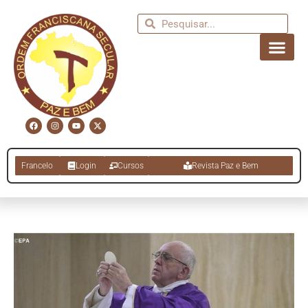
Francelo
Login
Cursos
Revista Paz e Bem