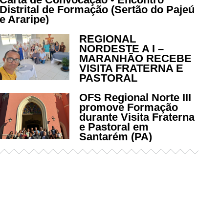
Distrital de Formação (Sertão do Pajeú
e Araripe)
REGIONAL
NORDESTE A I –
MARANHÃO RECEBE
VISITA FRATERNA E
PASTORAL
OFS Regional Norte III
promove Formação
durante Visita Fraterna
e Pastoral em
Santarém (PA)
Já acessou nosso espaço de
formação?