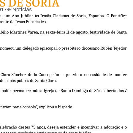
S DE SÓRIA
017
Notícias
eu um Ano Jubilar às Irmãs Clarissas de Sória, Espanha. O Pontífice
ente de Jesus Eucarístico.
lio Martínez Varea, na sexta-feira 11 de agosto, festividade de Santa
po nomeou um delegado episcopal, o presbítero diocesano Rubén Tejedor
Clara Sánchez de la Concepción – que viu a necessidade de manter
e irmãs pobres de Santa Clara.
 e noite, permanecendo a Igreja de Santo Domingo de Sória aberta das 7
ntram paz e consolo”, explicou o bispado.
lebração destes 75 anos, deseja estender e incentivar a adoração e o