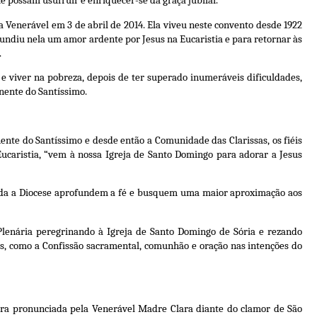
e possam usufruir e enriquecer-se da graça jubilar.
 Venerável em 3 de abril de 2014. Ela viveu neste convento desde 1922
fundiu nela um amor ardente por Jesus na Eucaristia e para retornar às
.
 e viver na pobreza, depois de ter superado inumeráveis dificuldades,
nente do Santíssimo.
nente do Santíssimo e desde então a Comunidade das Clarissas, os fiéis
ucaristia, “vem à nossa Igreja de Santo Domingo para adorar a Jesus
 toda a Diocese aprofundem a fé e busquem uma maior aproximação aos
 Plenária peregrinando à Igreja de Santo Domingo de Sória e rezando
as, como a Confissão sacramental, comunhão e oração nas intenções do
 era pronunciada pela Venerável Madre Clara diante do clamor de São