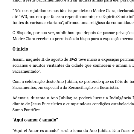
amor a Jesus Sacramentado, e atrair muitas almas para ele, para qu
“Nós nos rejubilamos nos ideais que deixou Madre Clara, declarada
até 1973, ano em que faleceu repentinamente, e o Espírito Santo in
fontes do carismas clariano”, afirmou uma religiosa da comunidade
O Bispado, por sua vez, sublinhou que depois de passar privações
Madre Clara recebeu a permissão do bispo para a exposição perma
O início
Assim, naquele 11 de agosto de 1942 teve início a exposição perma
sorianos e muitos visitantes da cidade que conhecem e amam a E
Sacramentado”.
Com a celebração deste Ano Jubilar, se pretende que os fiéis de
Sacramentos, em especial o da Reconciliação e a Eucaristia.
Ademais, durante o Ano Jubilar, se poderá lucrar a Indulgência
diante de Jesus Eucarístico e cumprindo as condições estabelecid
Sumo Pontífice.
“Aqui o amor é amado”
“Aquí el Amor es amado” será o lema do Ano Jubilar. Esta frase