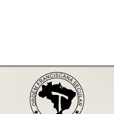
Já acessou nosso espaço de formação?
Saiba mais