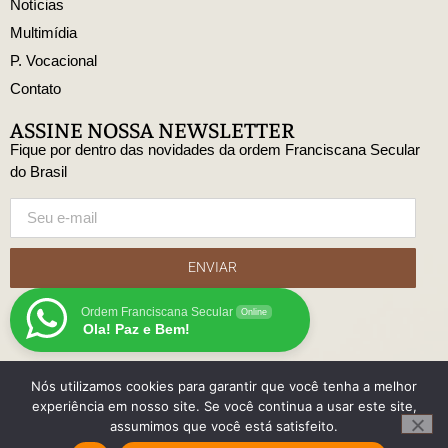
Notícias
Multimídia
P. Vocacional
Contato
ASSINE NOSSA NEWSLETTER
Fique por dentro das novidades da ordem Franciscana Secular
do Brasil
ENVIAR
Ordem Franciscana Secular
Online
Ola! Paz e Bem!
Nós utilizamos cookies para garantir que você tenha a melhor
© Copyright Ordem Franciscana Secular do Brasil
experiência em nosso site. Se você continua a usar este site,
Desenvolido
assumimos que você está satisfeito.
com