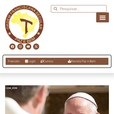
Francelo
Login
Cursos
Revista Paz e Bem