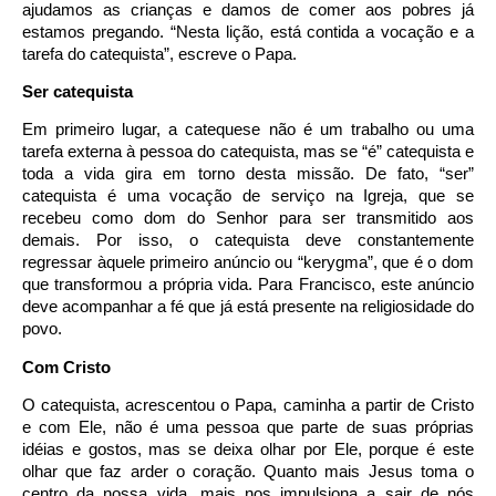
ajudamos as crianças e damos de comer aos pobres já
estamos pregando. “Nesta lição, está contida a vocação e a
tarefa do catequista”, escreve o Papa.
Ser catequista
Em primeiro lugar, a catequese não é um trabalho ou uma
tarefa externa à pessoa do catequista, mas se “é” catequista e
toda a vida gira em torno desta missão. De fato, “ser”
catequista é uma vocação de serviço na Igreja, que se
recebeu como dom do Senhor para ser transmitido aos
demais. Por isso, o catequista deve constantemente
regressar àquele primeiro anúncio ou “kerygma”, que é o dom
que transformou a própria vida. Para Francisco, este anúncio
deve acompanhar a fé que já está presente na religiosidade do
povo.
Com Cristo
O catequista, acrescentou o Papa, caminha a partir de Cristo
e com Ele, não é uma pessoa que parte de suas próprias
idéias e gostos, mas se deixa olhar por Ele, porque é este
olhar que faz arder o coração. Quanto mais Jesus toma o
centro da nossa vida, mais nos impulsiona a sair de nós