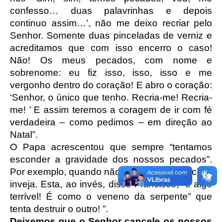
confesso… duas palavrinhas e depois
continuo assim…’, não me deixo recriar pelo
Senhor. Somente duas pinceladas de verniz e
acreditamos que com isso encerro o caso!
Não! Os meus pecados, com nome e
sobrenome: eu fiz isso, isso, isso e me
vergonho dentro do coração! E abro o coração:
‘Senhor, o único que tenho. Recria-me! Recria-
me! ’ E assim teremos a coragem de ir com fé
verdadeira – como pedimos – em direção ao
Natal”.
O Papa acrescentou que sempre “tentamos
esconder a gravidade dos nossos pecados”.
Por exemplo, quando não damos importância à
inveja. Esta, ao invés, disse Francisco, “é algo
terrível! É como o veneno da serpente” que
tenta destruir o outro! ”.
Deixemos que o Senhor cancele os nossos