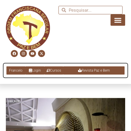
Francelo
Login
Cursos
Revista Paz e Bem