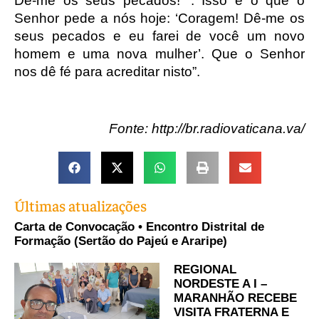
Dê-me os seus pecados! ’. Isso é o que o
Senhor pede a nós hoje: ‘Coragem! Dê-me os
seus pecados e eu farei de você um novo
homem e uma nova mulher’. Que o Senhor
nos dê fé para acreditar nisto”.
Fonte: http://br.radiovaticana.va/
Últimas atualizações
Carta de Convocação • Encontro Distrital de
Formação (Sertão do Pajeú e Araripe)
REGIONAL
NORDESTE A I –
MARANHÃO RECEBE
VISITA FRATERNA E