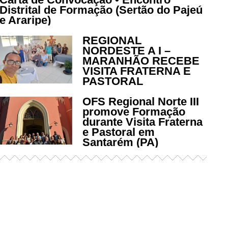
Distrital de Formação (Sertão do Pajeú
e Araripe)
REGIONAL
NORDESTE A I –
MARANHÃO RECEBE
VISITA FRATERNA E
PASTORAL
OFS Regional Norte III
promove Formação
durante Visita Fraterna
e Pastoral em
Santarém (PA)
Já acessou nosso espaço de
formação?