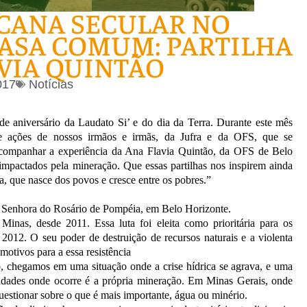
CANA SECULAR NO
ASA COMUM: PARTILHA
VIA QUINTÃO
017
Notícias
de aniversário da Laudato Si’ e do dia da Terra. Durante este mês
 e ações de nossos irmãos e irmãs, da Jufra e da OFS, que se
ompanhar a experiência da Ana Flavia Quintão, da OFS de Belo
 impactados pela mineração. Que essas partilhas nos inspirem ainda
a, que nasce dos povos e cresce entre os pobres.”
 Senhora do Rosário de Pompéia, em Belo Horizonte.
inas, desde 2011. Essa luta foi eleita como prioritária para os
012. O seu poder de destruição de recursos naturais e a violenta
otivos para a essa resistência
o, chegamos em uma situação onde a crise hídrica se agrava, e uma
cidades onde ocorre é a própria mineração. Em Minas Gerais, onde
uestionar sobre o que é mais importante, água ou minério.