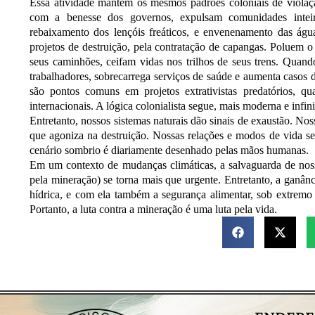
Essa atividade mantém os mesmos padrões coloniais de violação 
com a benesse dos governos, expulsam comunidades inteira
rebaixamento dos lençóis freáticos, e envenenamento das ág
projetos de destruição, pela contratação de capangas. Poluem 
seus caminhões, ceifam vidas nos trilhos de seus trens. Quan
trabalhadores, sobrecarrega serviços de saúde e aumenta casos de
são pontos comuns em projetos extrativistas predatórios, q
internacionais. A lógica colonialista segue, mais moderna e infin
Entretanto, nossos sistemas naturais dão sinais de exaustão. No
que agoniza na destruição. Nossas relações e modos de vida se 
cenário sombrio é diariamente desenhado pelas mãos humanas.
Em um contexto de mudanças climáticas, a salvaguarda de nosso
pela mineração) se torna mais que urgente. Entretanto, a ganân
hídrica, e com ela também a segurança alimentar, sob extremo
Portanto, a luta contra a mineração é uma luta pela vida.