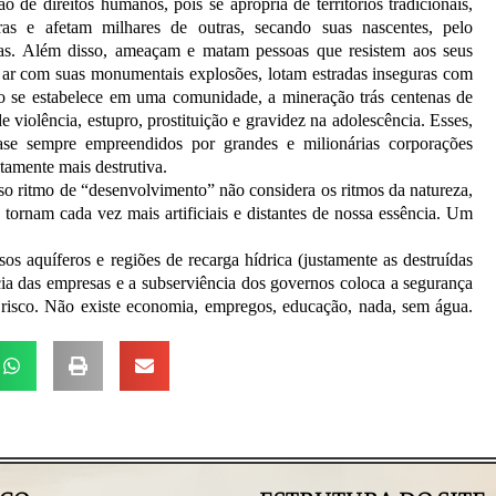
de direitos humanos, pois se apropria de territórios tradicionais,
s e afetam milhares de outras, secando suas nascentes, pelo
uas. Além disso, ameaçam e matam pessoas que resistem aos seus
o ar com suas monumentais explosões, lotam estradas inseguras com
do se estabelece em uma comunidade, a mineração trás centenas de
 violência, estupro, prostituição e gravidez na adolescência. Esses,
uase sempre empreendidos por grandes e milionárias corporações
itamente mais destrutiva.
sso ritmo de “desenvolvimento” não considera os ritmos da natureza,
tornam cada vez mais artificiais e distantes de nossa essência. Um
s aquíferos e regiões de recarga hídrica (justamente as destruídas
cia das empresas e a subserviência dos governos coloca a segurança
 risco. Não existe economia, empregos, educação, nada, sem água.