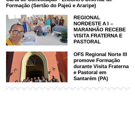
Formação (Sertão do Pajeú e Araripe)
REGIONAL
NORDESTE A I –
MARANHÃO RECEBE
VISITA FRATERNA E
PASTORAL
OFS Regional Norte III
promove Formação
durante Visita Fraterna
e Pastoral em
Santarém (PA)
Já acessou nosso espaço de formação?
Saiba mais