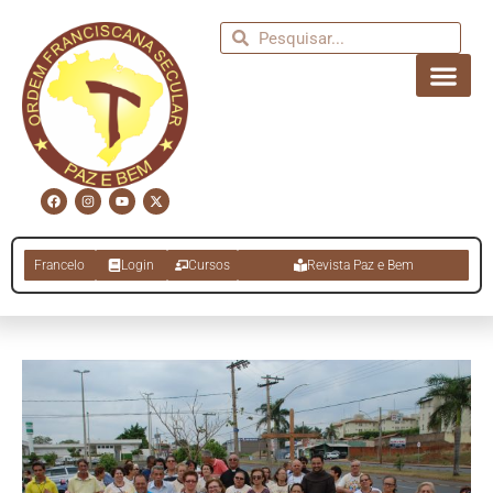
Francelo
Login
Cursos
Revista Paz e Bem