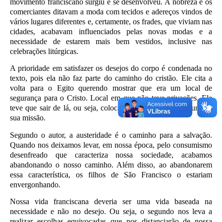
movimento franciscano surgiu e se desenvolveu. A nobreza e os
comerciantes ditavam a moda com tecidos e adereços vindos de
vários lugares diferentes e, certamente, os frades, que viviam nas
cidades, acabavam influenciados pelas novas modas e a
necessidade de estarem mais bem vestidos, inclusive nas
celebrações litúrgicas.
A prioridade em satisfazer os desejos do corpo é condenada no
texto, pois ela não faz parte do caminho do cristão. Ele cita a
volta para o Egito querendo mostrar que era um local de
segurança para o Cristo. Local em que não teve privações. Ele
teve que sair de lá, ou seja, colocar-se em perigo, para cumprir
sua missão.
Segundo o autor, a austeridade é o caminho para a salvação.
Quando nos deixamos levar, em nossa época, pelo consumismo
desenfreado que caracteriza nossa sociedade, acabamos
abandonando o nosso caminho. Além disso, ao abandonarem
essa característica, os filhos de São Francisco o estariam
envergonhando.
Nossa vida franciscana deveria ser uma vida baseada na
necessidade e não no desejo. Ou seja, o segundo nos leva a
realizar escolhas equivocadas que nos distanciarão de nossa