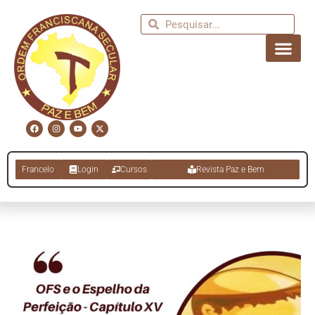
Francelo
Login
Cursos
Revista Paz e Bem