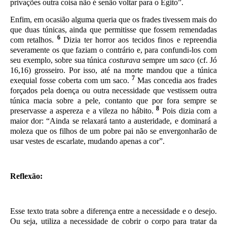
privações outra coisa não é senão voltar para o Egito”.
Enfim, em ocasião alguma queria que os frades tivessem mais do
que duas túnicas, ainda que permitisse que fossem remendadas
6
com retalhos.
Dizia ter horror aos tecidos finos e repreendia
seve­ramente os que faziam o contrário e, para confundi-los com
seu exemplo, sobre sua túnica
costurava
sempre um
saco
(cf. Jó
16,16) grosseiro. Por isso, até na morte mandou que a túnica
7
exe­quial fosse coberta com um saco.
Mas concedia aos frades
forçados pela doença ou outra necessidade que vestissem outra
túnica macia sobre a pele, contanto que por fora sempre se
8
preservasse a aspereza e a vileza no hábito.
Pois dizia com a
maior dor: “Ainda se relaxará tanto a austeridade, e dominará a
moleza que os filhos de um pobre pai não se envergonharão de
usar vestes de escarlate, mudando apenas a cor”.
Reflexão:
Esse texto trata sobre a diferença entre a necessidade e o desejo.
Ou seja, utiliza a necessidade de cobrir o corpo para tratar da