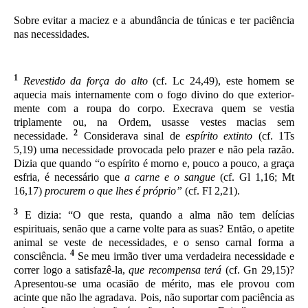
Sobre evitar a maciez e a abundância de túnicas e ter paciência
nas necessidades.
1
Revestido da força do alto
(cf. Lc 24,49), este homem se
aquecia mais internamente com o fogo divino do que exterior­
mente com a roupa do corpo. Execrava quem se vestia
triplamente ou, na Ordem, usasse vestes macias sem
2
necessidade.
Considerava si­nal de
espírito extinto
(cf. 1Ts
5,19) uma necessidade provocada pelo prazer e não pela razão.
Dizia que quando “o espírito é mor­no e, pouco a pouco, a graça
esfria, é necessário que
a carne e o sangue
(cf. Gl 1,16; Mt
16,17)
procurem o que lhes é próprio”
(cf. FI 2,21).
3
E dizia: “O que resta, quando a alma não tem delícias
espirituais, senão que a carne volte para as suas? Então, o apetite
animal se veste de necessidades, e o senso carnal forma a
4
consciência.
Se meu irmão tiver uma verdadeira necessidade e
correr logo a satisfazê-la,
que recompensa terá
(cf. Gn 29,15)?
Apresentou-se uma ocasião de mérito, mas ele provou com
acinte que não lhe agradava. Pois, não suportar com paciência as