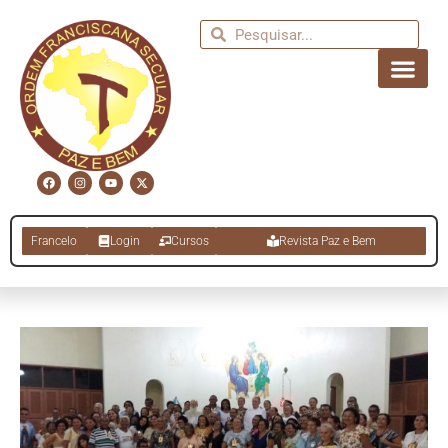
Francelo
Login
Cursos
Revista Paz e Bem