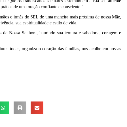
ília. Que os franciscanos seculares testemunhem a Ela seu ardente
 prática de uma oração confiante e consciente.”
rmãos e irmãs do SEI, de uma maneira mais próxima de nossa Mãe,
ência, sua espiritualidade e estilo de vida.
s de Nossa Senhora, haurindo sua ternura e sabedoria, coragem e
turas todas, organiza o coração das famílias, nos acolhe em nossas