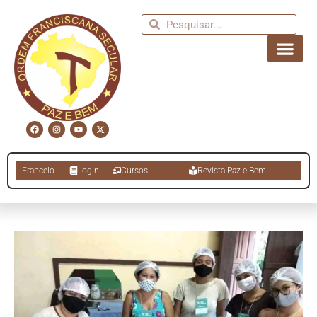
Francelo
Login
Cursos
Revista Paz e Bem