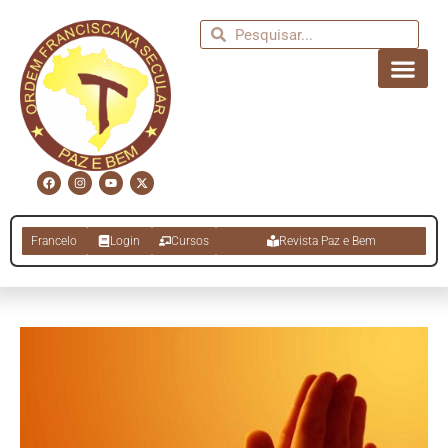
Francelo
Login
Cursos
Revista Paz e Bem