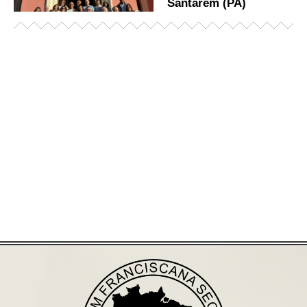
Santarém (PA)
Já acessou nosso espaço de formação?
Saiba mais