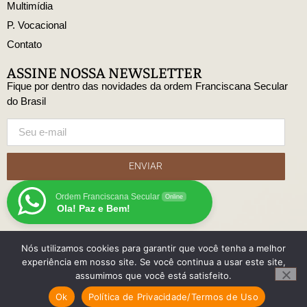
Multimídia
P. Vocacional
Contato
ASSINE NOSSA NEWSLETTER
Fique por dentro das novidades da ordem Franciscana Secular
do Brasil
ENVIAR
Ordem Franciscana Secular
Online
Ola! Paz e Bem!
Nós utilizamos cookies para garantir que você tenha a melhor
© Copyright Ordem Franciscana Secular do Brasil
experiência em nosso site. Se você continua a usar este site,
Desenvolido
assumimos que você está satisfeito.
com
Ok
Política de Privacidade/Termos de Uso
por